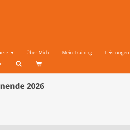
urse
Über Mich
Mein Training
Leistunge
ge
enende 2026