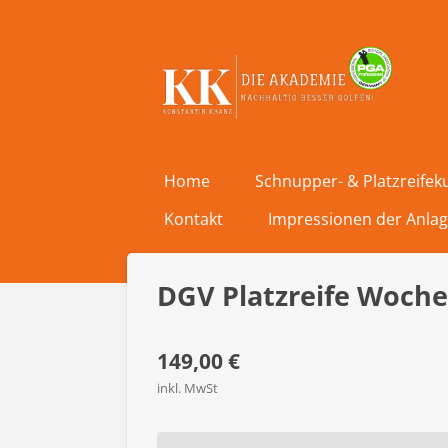
Zum
Hauptinhalt
springen
Home
Schnupper- & Platzreifek
Kontakt
Impressionen der Anla
DGV Platzreife Woch
149,00 €
inkl. MwSt