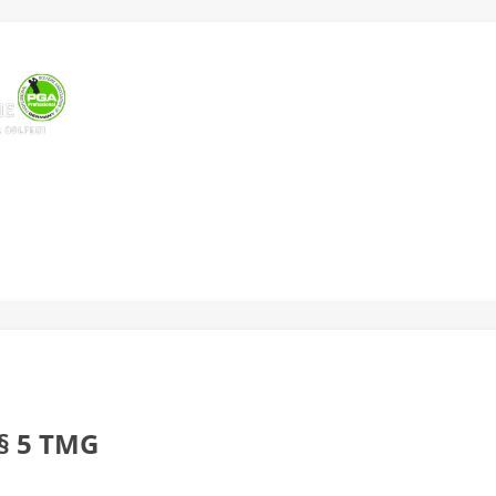
- & Platzreifekurse
Über Mich
Mein Training
hen
Kontakt
Impressionen der Anlage
§ 5 TMG