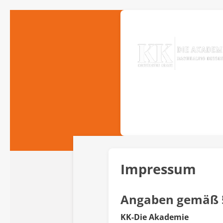
Zum
Hauptinhalt
springen
Home
Schnupper
Physio
Jetzt buc
Impressum
Angaben gemäß 
KK-Die Akademie