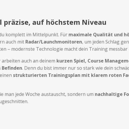
l präzise, auf höchstem Niveau
du komplett im Mittelpunkt. Für
maximale Qualität und h
ern auch mit
Radar/Launchmonitoren
, um jeden Schlag gen
raten – modernste Technologie macht dein Training messbar u
ir arbeiten auch an deinem
kurzen Spiel, Course Managem
s Befinden
. Denn du bist immer nur so stark wie dein schwä
 einen
strukturierten Trainingsplan mit klarem roten F
 die man jede Woche austauscht, sondern um
nachhaltige Fo
zugeschnitten.