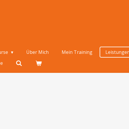
urse
Über Mich
Mein Training
Leistunge
ge